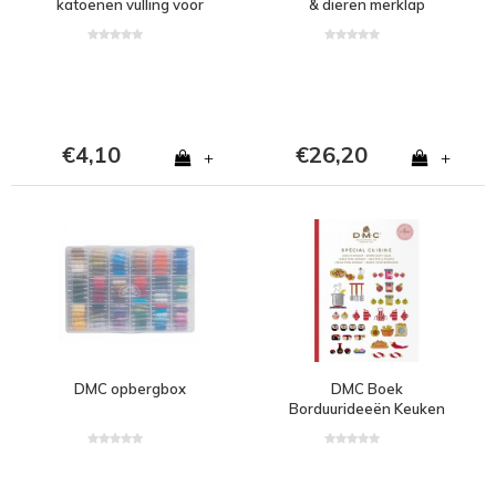
katoenen vulling voor
& dieren merklap
amigurumis 300 gram -
kleur GREY
€4,10
€26,20
+
+
DMC opbergbox
DMC Boek
Borduurideeën Keuken