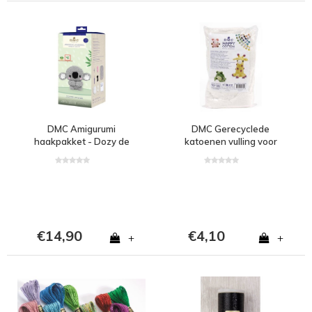
DMC Amigurumi
DMC Gerecyclede
haakpakket - Dozy de
katoenen vulling voor
Koala
amigurumis 300 gram -
Kleur WHITE
€14,90
€4,10
+
+