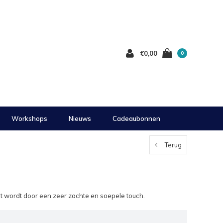
€0,00
0
Workshops
Nieuws
Cadeaubonnen
Terug
kt wordt door een zeer zachte en soepele touch.