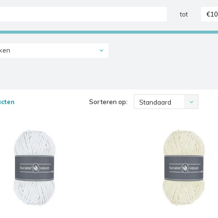
tot
ken
ucten
Sorteren op:
Standaard