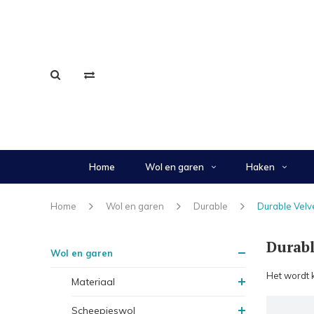
Home
Wol en garen
Haken
Home
Wol en garen
Durable
Durable Velv
Durabl
Wol en garen
Het wordt 
Materiaal
Scheepjeswol