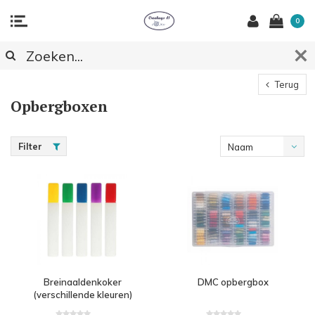
0
Terug
Opbergboxen
Filter
Naam
oplopend
Breinaaldenkoker
DMC opbergbox
(verschillende kleuren)