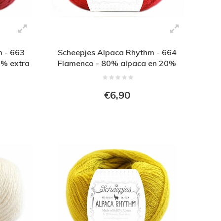
m - 663
Scheepjes Alpaca Rhythm - 664
0% extra
Flamenco - 80% alpaca en 20%
extra fijne wol - Rood
€6,90