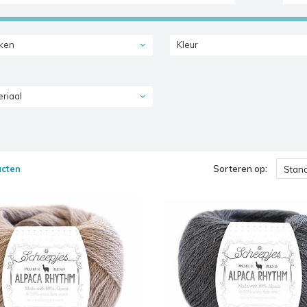
ken
Kleur
riaal
ucten
Sorteren op:
Stan