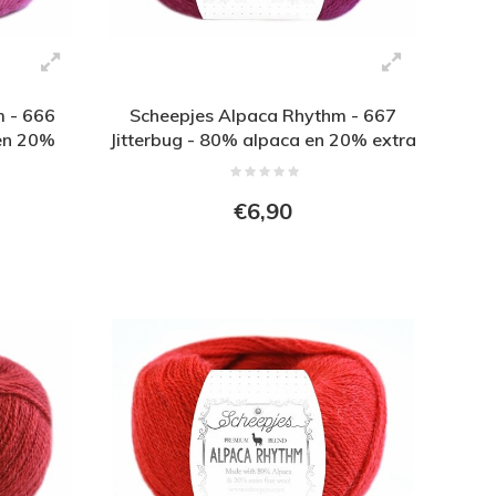
m - 666
Scheepjes Alpaca Rhythm - 667
en 20%
Jitterbug - 80% alpaca en 20% extra
ze
fijne wol - Roze
€6,90