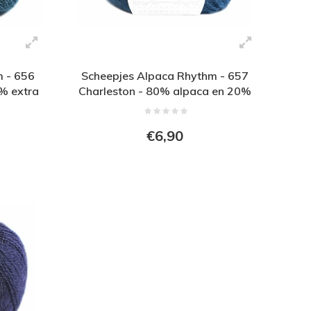
m - 656
Scheepjes Alpaca Rhythm - 657
% extra
Charleston - 80% alpaca en 20%
extra fijne wol - Blauw
€6,90