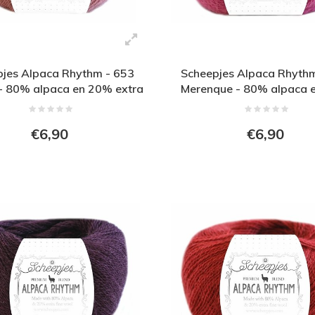
jes Alpaca Rhythm - 653
Scheepjes Alpaca Rhyth
 - 80% alpaca en 20% extra
Merenque - 80% alpaca 
fijne wol - Roze
extra fijne wol - Ro
€6,90
€6,90