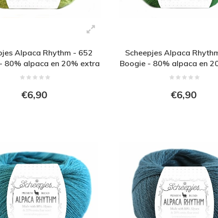
jes Alpaca Rhythm - 652
Scheepjes Alpaca Rhyth
- 80% alpaca en 20% extra
Boogie - 80% alpaca en 2
fijne wol - Geel
fijne wol - Groen
€6,90
€6,90