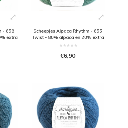
m - 658
Scheepjes Alpaca Rhythm - 655
0% extra
Twist - 80% alpaca en 20% extra
fijne wol - Groen
€6,90