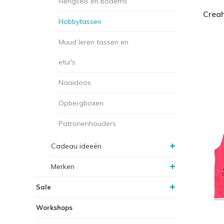
Hengsels en bodems
Crea
Hobbytassen
Muud leren tassen en
etui's
Naaidoos
Opbergboxen
Patronenhouders
Cadeau ideeën
Merken
Sale
Workshops