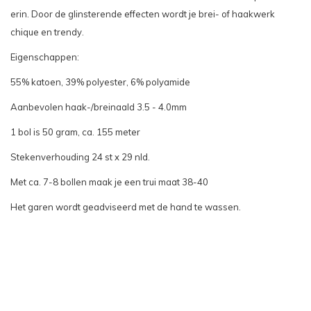
erin. Door de glinsterende effecten wordt je brei- of haakwerk
chique en trendy.
Eigenschappen:
55% katoen, 39% polyester, 6% polyamide
Aanbevolen haak-/breinaald 3.5 - 4.0mm
1 bol is 50 gram, ca. 155 meter
Stekenverhouding 24 st x 29 nld.
Met ca. 7-8 bollen maak je een trui maat 38-40
Het garen wordt geadviseerd met de hand te wassen.