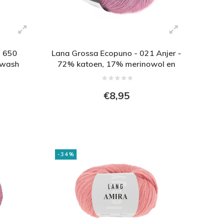
- 650
Lana Grossa Ecopuno - 021 Anjer -
rwash
72% katoen, 17% merinowol en
l en 25%
11% alpaca - Roze
d
€8,95
-34%