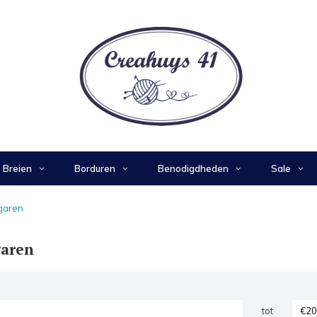
Breien
Borduren
Benodigdheden
Sale
garen
garen
tot