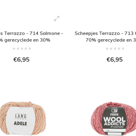
s Terrazzo - 714 Salmone -
Scheepjes Terrazzo - 713 C
% gerecyclede en 30%
70% gerecyclede en 
cyclede viscose - Roze
gerecyclede viscose -
€6,95
€6,95