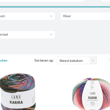
ken
Kleur
riaal
ucten
Sorteren op:
Meest bekeken