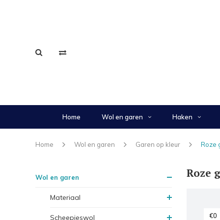
Home
Wol en garen
Haken
Home
Wol en garen
Garen op kleur
Roze 
Roze 
Wol en garen
Materiaal
Scheepjeswol