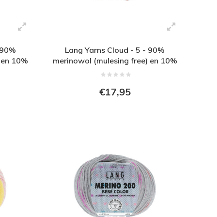
- 90%
Lang Yarns Cloud - 5 - 90%
) en 10%
merinowol (mulesing free) en 10%
Paars
nylon - Rood - Blauw
€17,95