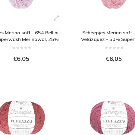
s Merino soft - 654 Bellini -
Scheepjes Merino soft 
perwash Merinowol, 25%
Velázquez - 50% Supe
ezel en 25% acryl - Paars
Merinowol, 25% microveze
acryl - Donker Roo
€6,05
€6,05