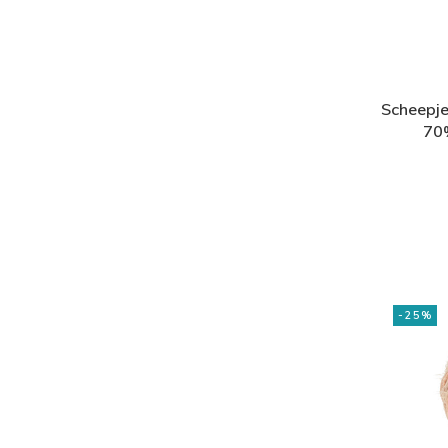
Scheepje
70
gere
-25%