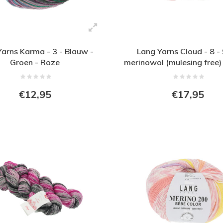
arns Karma - 3 - Blauw -
Lang Yarns Cloud - 8 
Groen - Roze
merinowol (mulesing free
nylon - Roze - Blauw - 
€12,95
€17,95