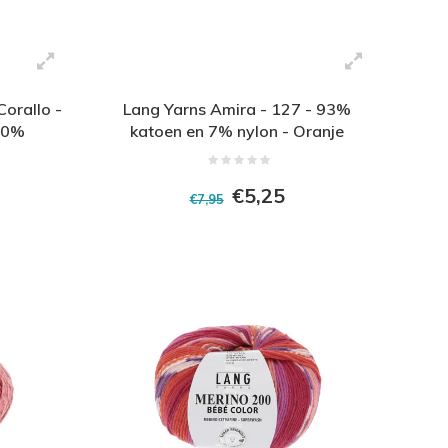
orallo -
Lang Yarns Amira - 127 - 93%
30%
katoen en 7% nylon - Oranje
 Roze
€5,25
€7,95