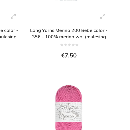
e color -
Lang Yarns Merino 200 Bebe color -
ulesing
356 - 100% merino wol (mulesing
free) - Grijs - Roze
€7,50