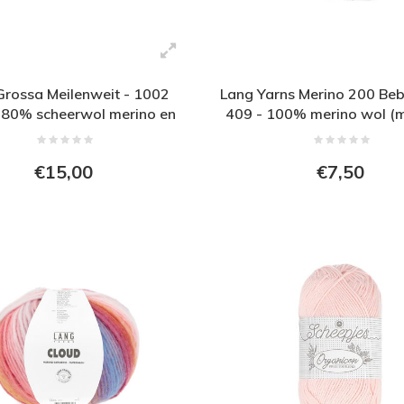
Grossa Meilenweit - 1002
Lang Yarns Merino 200 Beb
 80% scheerwol merino en
409 - 100% merino wol (m
olyamide - Roze - Grijs
free) - Roze - Geel
€15,00
€7,50