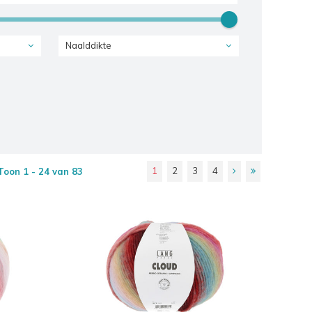
Naalddikte
1
2
3
4
Toon 1 - 24 van 83