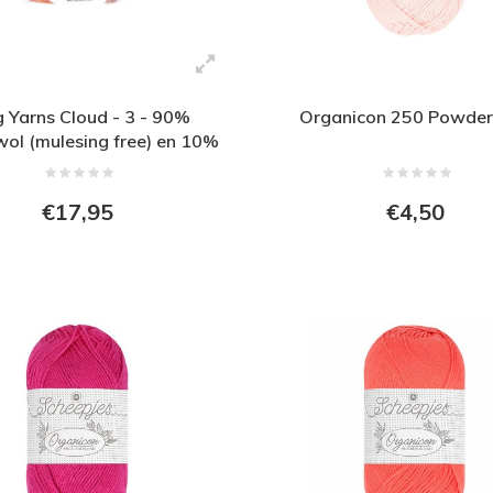
 Yarns Cloud - 3 - 90%
Organicon 250 Powder
ol (mulesing free) en 10%
ylon - Roze - Oranje
€17,95
€4,50