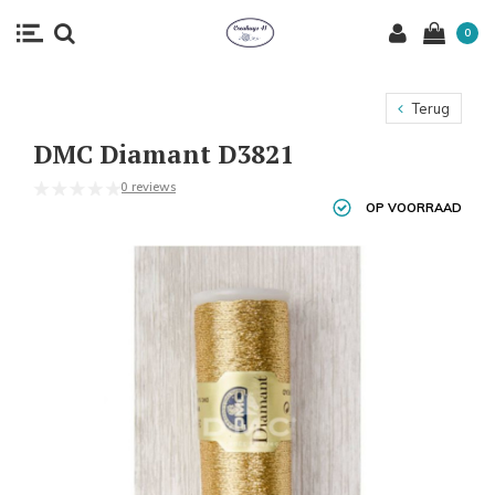
0
Terug
DMC Diamant D3821
0 reviews
OP VOORRAAD