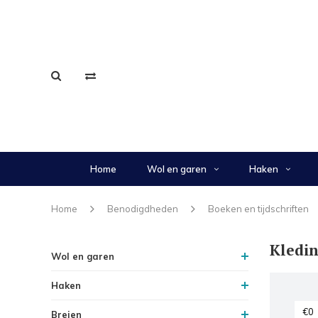
Home
Wol en garen
Haken
Home
Benodigdheden
Boeken en tijdschriften
Kledi
Wol en garen
Haken
Breien