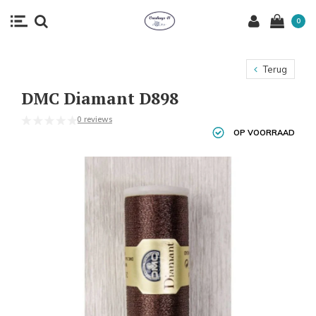
0
Terug
DMC Diamant D898
0 reviews
OP VOORRAAD