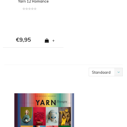
Yarn 12 Romance
(ENGELS)
€9,95
+
Standaard