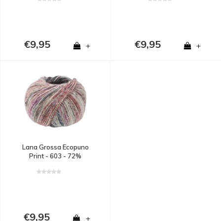
en 11% alpaca - Groen
en 11% alpaca - Bruin
€9,95
€9,95
+
+
Lana Grossa Ecopuno
Print - 603 - 72%
katoen, 17% merinowol
en 11% alpaca - Rood
€9,95
+