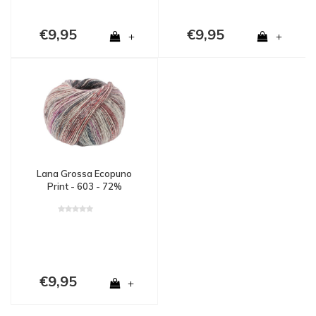
€9,95
€9,95
+
+
Lana Grossa Ecopuno
Print - 603 - 72%
katoen, 17% merinowol
en 11% alpaca - Rood
€9,95
+