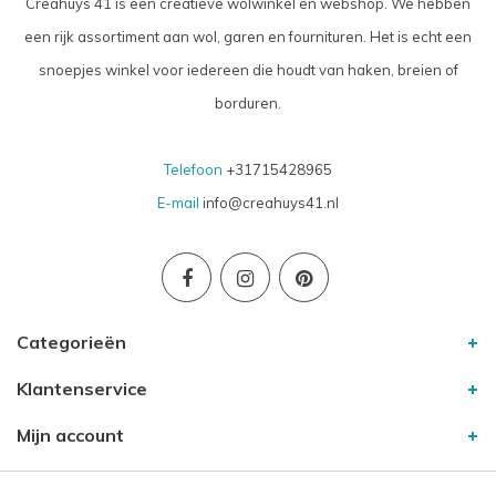
Creahuys 41 is een creatieve wolwinkel en webshop. We hebben
een rijk assortiment aan wol, garen en fournituren. Het is echt een
snoepjes winkel voor iedereen die houdt van haken, breien of
borduren.
Telefoon
+31715428965
E-mail
info@creahuys41.nl
Categorieën
Klantenservice
Mijn account