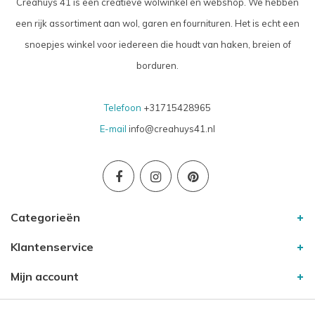
Creahuys 41 is een creatieve wolwinkel en webshop. We hebben
een rijk assortiment aan wol, garen en fournituren. Het is echt een
snoepjes winkel voor iedereen die houdt van haken, breien of
borduren.
Telefoon
+31715428965
E-mail
info@creahuys41.nl
Categorieën
Klantenservice
Mijn account