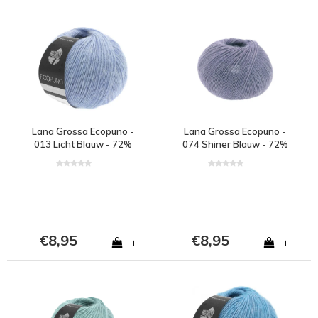
Lana Grossa Ecopuno -
Lana Grossa Ecopuno -
013 Licht Blauw - 72%
074 Shiner Blauw - 72%
katoen, 17% merinowol
katoen, 17% merinowol
en 11% alpaca - Blauw
en 11% alpaca - Blauw
€8,95
€8,95
+
+