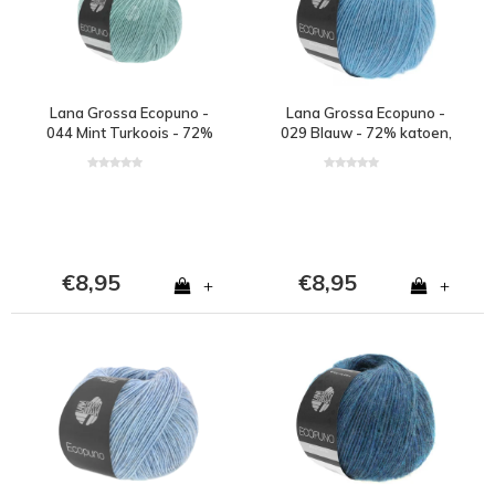
Lana Grossa Ecopuno -
Lana Grossa Ecopuno -
044 Mint Turkoois - 72%
029 Blauw - 72% katoen,
katoen, 17% merinowol
17% merinowol en 11%
en 11% alpaca - Blauw
alpaca - Blauw
€8,95
€8,95
+
+