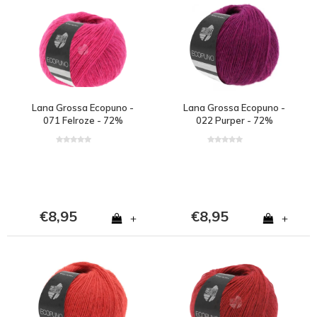
Lana Grossa Ecopuno -
Lana Grossa Ecopuno -
071 Felroze - 72%
022 Purper - 72%
katoen, 17% merinowol
katoen, 17% merinowol
en 11% alpaca - Roze
en 11% alpaca - Paars
€8,95
€8,95
+
+