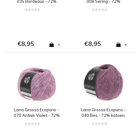
035 Bordeaux - 72%
008 Sering - 72%
katoen, 17% merinowol
katoen, 17% merinowol
en 11% alpaca - Rood
en 11% alpaca - Roze
€8,95
€8,95
+
+
Lana Grossa Ecopuno -
Lana Grossa Ecopuno -
070 Antiek Violet - 72%
040 Bes - 72% katoen,
katoen, 17% merinowol
17% merinowol en 11%
en 11% alpaca - Paars
alpaca - Paars