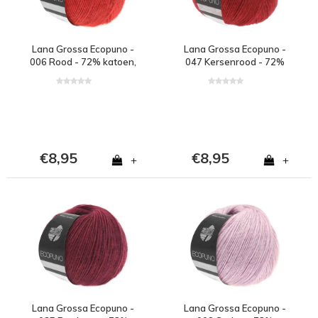
Lana Grossa Ecopuno -
Lana Grossa Ecopuno -
006 Rood - 72% katoen,
047 Kersenrood - 72%
17% merinowol en 11%
katoen, 17% merinowol
alpaca - Rood
en 11% alpaca - Rood
€8,95
€8,95
+
+
Lana Grossa Ecopuno -
Lana Grossa Ecopuno -