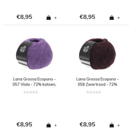
€8,95
€8,95
+
+
Lana Grossa Ecopuno -
Lana Grossa Ecopuno -
057 Viola - 72% katoen,
058 Zwartrood - 72%
17% merinowol en 11%
katoen, 17% merinowol
alpaca - Paars
en 11% alpaca - Rood
€8,95
€8,95
+
+