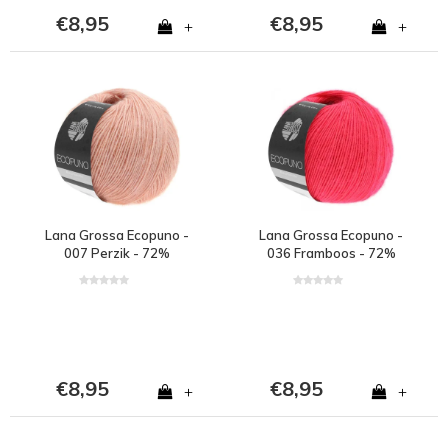
€8,95
€8,95
+
+
Lana Grossa Ecopuno -
Lana Grossa Ecopuno -
007 Perzik - 72%
036 Framboos - 72%
katoen, 17% merinowol
katoen, 17% merinowol
en 11% alpaca - Oranje
en 11% alpaca - Roze
€8,95
€8,95
+
+