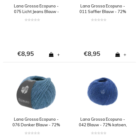
Lana Grossa Ecopuno -
Lana Grossa Ecopuno -
075 Licht Jeans Blauw -
011 Saffier Blauw - 72%
72% katoen, 17%
katoen, 17% merinowol
merinowol en 11%
en 11% alpaca - Blauw
alpaca - Blauw
€8,95
€8,95
+
+
Lana Grossa Ecopuno -
Lana Grossa Ecopuno -
076 Donker Blauw - 72%
042 Blauw - 72% katoen,
katoen, 17% merinowol
17% merinowol en 11%
en 11% alpaca - Blauw
alpaca - Blauw