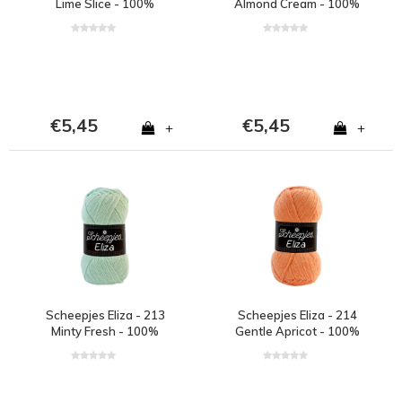
Lime Slice - 100%
Almond Cream - 100%
polyester - Groen
polyester - Licht geel
€5,45
€5,45
+
+
Scheepjes Eliza - 213
Scheepjes Eliza - 214
Minty Fresh - 100%
Gentle Apricot - 100%
polyester - Groen
polyester - Oranje