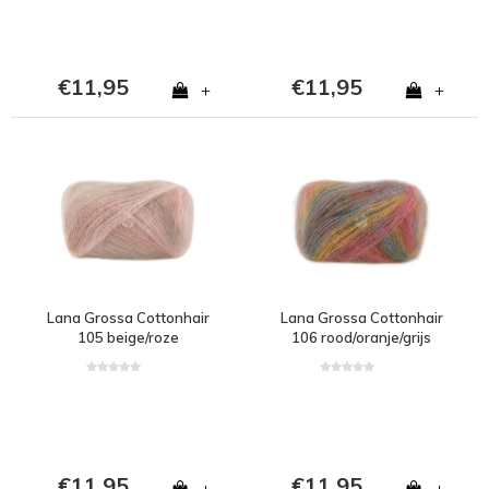
€11,95
€11,95
+
+
Lana Grossa Cottonhair
Lana Grossa Cottonhair
105 beige/roze
106 rood/oranje/grijs
€11,95
€11,95
+
+