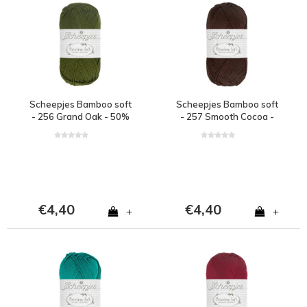
Scheepjes Bamboo soft
Scheepjes Bamboo soft
- 256 Grand Oak - 50%
- 257 Smooth Cocoa -
bamboe en 50% katoen
50% bamboe en 50%
- Groen
katoen - Bruin
€4,40
€4,40
+
+