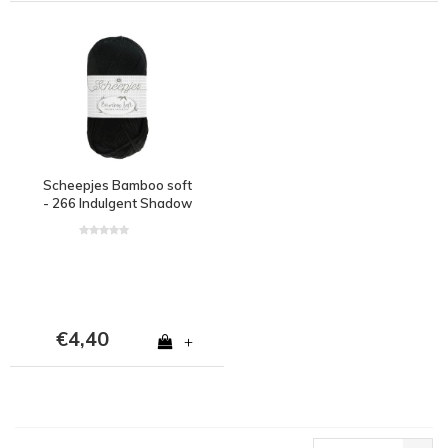
Scheepjes Bamboo soft
- 266 Indulgent Shadow
- 50% bamboe en 50%
katoen - Zwart
€4,40
+