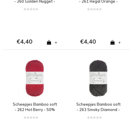
- 260 Golden Nugget -
- 261 Regal Orange -
50% bamboe en 50%
50% bamboe en 50%
katoen - Geel
katoen - Oranje
€4,40
€4,40
+
+
Scheepjes Bamboo soft
Scheepjes Bamboo soft
- 262 Hot Berry - 50%
- 263 Smoky Diamond -
bamboe en 50% katoen
50% bamboe en 50%
- Rood
katoen - Grijs