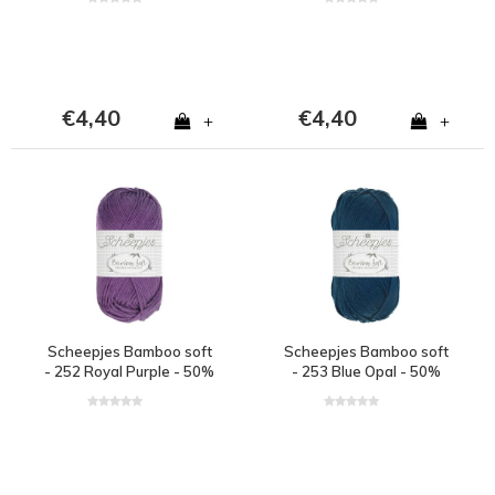
katoen - Zwart
- Rood
€4,40
€4,40
+
+
Scheepjes Bamboo soft
Scheepjes Bamboo soft
- 252 Royal Purple - 50%
- 253 Blue Opal - 50%
bamboe en 50% katoen
bamboe en 50% katoen
- Paars
- Blauw