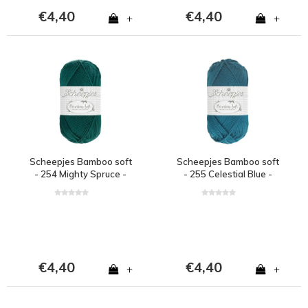
€4,40
€4,40
+
+
Scheepjes Bamboo soft
Scheepjes Bamboo soft
- 254 Mighty Spruce -
- 255 Celestial Blue -
50% bamboe en 50%
50% bamboe en 50%
katoen - Groen
katoen - Blauw
€4,40
€4,40
+
+