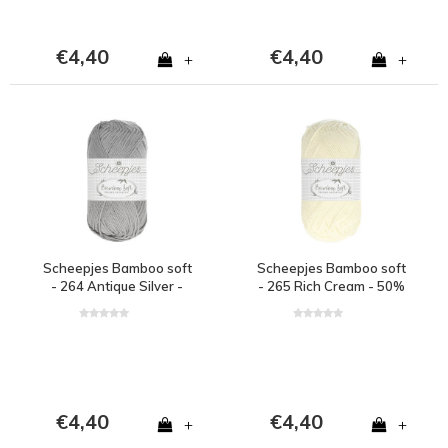
€4,40
€4,40
+
+
Scheepjes Bamboo soft
Scheepjes Bamboo soft
- 264 Antique Silver -
- 265 Rich Cream - 50%
50% bamboe en 50%
bamboe en 50% katoen
katoen - Grijs
- Wit
€4,40
€4,40
+
+