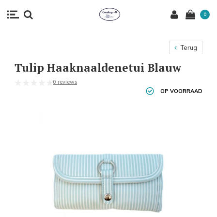
0
Terug
Tulip Haaknaaldenetui Blauw
0 reviews
OP VOORRAAD