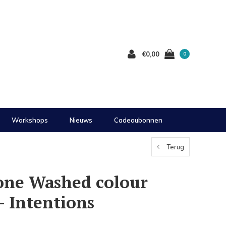
€0,00
0
Workshops
Nieuws
Cadeaubonnen
Terug
one Washed colour
- Intentions