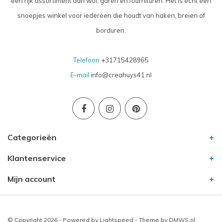
een rijk assortiment aan wol, garen en fournituren. Het is echt een
snoepjes winkel voor iedereen die houdt van haken, breien of
borduren.
Telefoon
+31715428965
E-mail
info@creahuys41.nl
Categorieën
Klantenservice
Mijn account
© Copyright 2026 - Powered by
Lightspeed
- Theme by
DMWS.nl