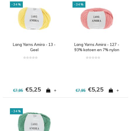
-34%
-34%
Lang Yarns Amira - 13 -
Lang Yarns Amira - 127 -
Geel
93% katoen en 7% nylon
- Oranje
€5,25
€5,25
+
+
€7,95
€7,95
-34%