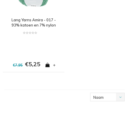
Lang Yarns Amira - 017 -
93% katoen en 7% nylon
- Groen
€5,25
+
€7,95
Naam
aflopend