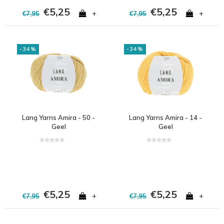
€5,25
€5,25
+
+
€7,95
€7,95
-34%
-34%
Lang Yarns Amira - 50 -
Lang Yarns Amira - 14 -
Geel
Geel
€5,25
€5,25
+
+
€7,95
€7,95