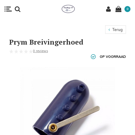
0
Terug
Prym Breivingerhoed
0 reviews
OP VOORRAAD