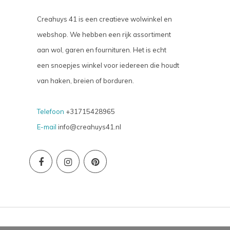
Creahuys 41 is een creatieve wolwinkel en
webshop. We hebben een rijk assortiment
aan wol, garen en fournituren. Het is echt
een snoepjes winkel voor iedereen die houdt
van haken, breien of borduren.
Telefoon
+31715428965
E-mail
info@creahuys41.nl