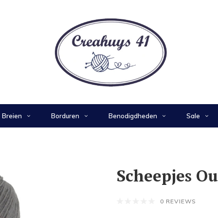
Breien
Borduren
Benodigdheden
Sale
Scheepjes Our
0 REVIEWS