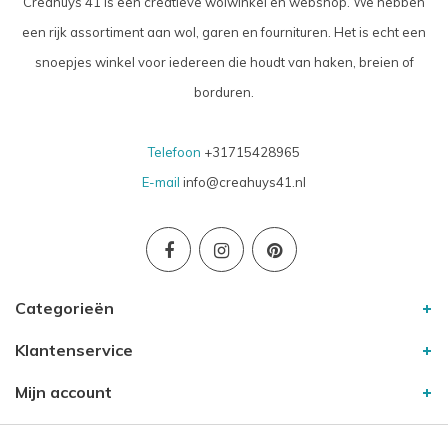
Creahuys 41 is een creatieve wolwinkel en webshop. We hebben
een rijk assortiment aan wol, garen en fournituren. Het is echt een
snoepjes winkel voor iedereen die houdt van haken, breien of
borduren.
Telefoon
+31715428965
E-mail
info@creahuys41.nl
Categorieën
Klantenservice
Mijn account