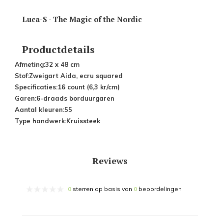
Luca-S - The Magic of the Nordic
Productdetails
Afmeting:
32 x 48 cm
Stof:
Zweigart Aida, ecru squared
Specificaties:
16 count (6,3 kr/cm)
Garen:
6-draads borduurgaren
Aantal kleuren:
55
Type handwerk:
Kruissteek
Reviews
0
sterren op basis van
0
beoordelingen