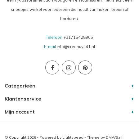
een rijk assortiment aan wol, garen en fournituren. Het is echt een
snoepjes winkel voor iedereen die houdt van haken, breien of
borduren.
Telefoon
+31715428965
E-mail
info@creahuys41.nl
Categorieën
Klantenservice
Mijn account
© Copyright 2026 - Powered by
Lightspeed
- Theme by
DMWS.nl