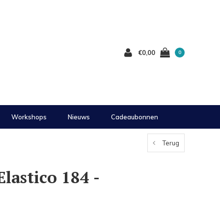
€0,00
0
Workshops
Nieuws
Cadeaubonnen
Terug
lastico 184 -