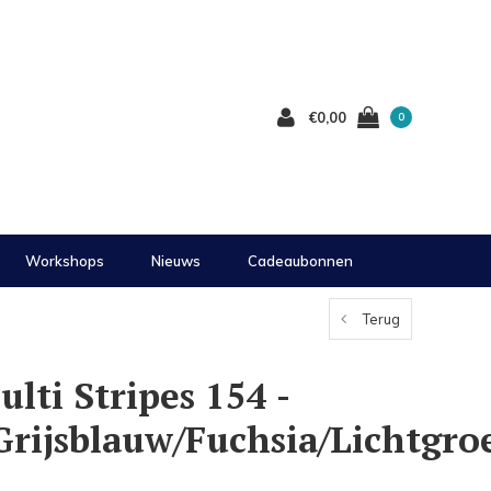
€0,00
0
Workshops
Nieuws
Cadeaubonnen
Terug
lti Stripes 154 -
Grijsblauw/Fuchsia/Lichtgr