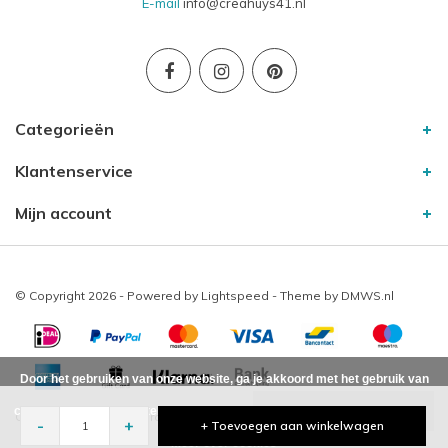
E-mail
info@creahuys41.nl
Categorieën
Klantenservice
Mijn account
© Copyright 2026 - Powered by
Lightspeed
- Theme by
DMWS.nl
Door het gebruiken van onze website, ga je akkoord met het gebruik van
cookies om onze website te verbeteren.
Dit bericht verbergen
Creahuys41
10
/
-
beoordelingen op
-
+
+ Toevoegen aan winkelwagen
Meer over cookies »