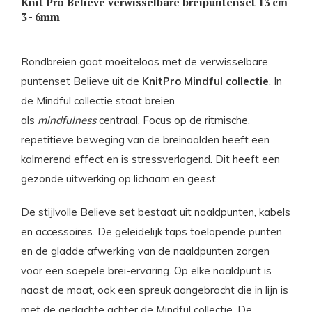
Knit Pro Believe verwisselbare breipuntenset 13 cm
3 - 6mm
Rondbreien gaat moeiteloos met de verwisselbare
puntenset Believe uit de
KnitPro Mindful collectie
. In
de Mindful collectie staat breien
als
mindfulness
centraal. Focus op de ritmische,
repetitieve beweging van de breinaalden heeft een
kalmerend effect en is stressverlagend. Dit heeft een
gezonde uitwerking op lichaam en geest.
De stijlvolle Believe set bestaat uit naaldpunten, kabels
en accessoires. De geleidelijk taps toelopende punten
en de gladde afwerking van de naaldpunten zorgen
voor een soepele brei-ervaring. Op elke naaldpunt is
naast de maat, ook een spreuk aangebracht die in lijn is
met de gedachte achter de Mindful collectie. De