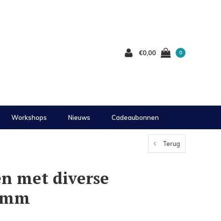
€0,00
0
Workshops
Nieuws
Cadeaubonnen
Terug
n met diverse
20mm