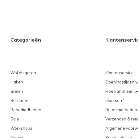
Categorieën
Klantenservi
Wol en garen
Klantenservice
Haken
Openingstijden w
Breien
Hoe kan ik een be
Borduren
plaatsen?
Benodigdheden
Betaalmethoden
Sale
Verzenden & ret
Workshops
Algemene voorw
Nieuws
Privacy Policy