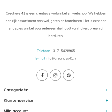
Creahuys 41 is een creatieve wolwinkel en webshop. We hebben
een rijk assortiment aan wol, garen en fournituren. Het is echt een
snoepjes winkel voor iedereen die houdt van haken, breien of
borduren.
Telefoon
+31715428965
E-mail
info@creahuys41.nl
Categorieën
Klantenservice
Mijn account