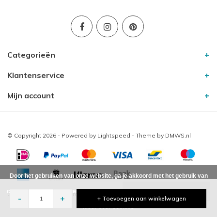
Categorieën
Klantenservice
Mijn account
© Copyright 2026 - Powered by
Lightspeed
- Theme by
DMWS.nl
Door het gebruiken van onze website, ga je akkoord met het gebruik van
cookies om onze website te verbeteren.
Dit bericht verbergen
Creahuys41
10
/
-
beoordelingen op
-
+
+ Toevoegen aan winkelwagen
Meer over cookies »