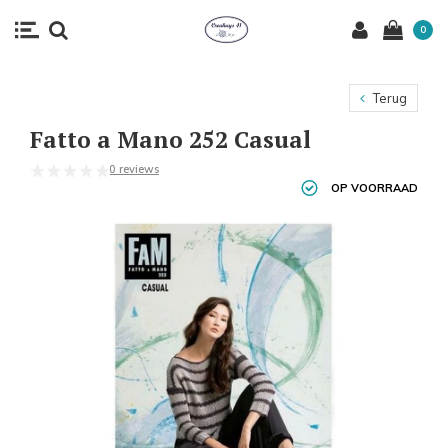
0
Terug
Fatto a Mano 252 Casual
0 reviews
OP VOORRAAD