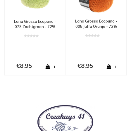
Lana Grossa Ecopuno -
Lana Grossa Ecopuno -
005 Jaffa Oranje - 72%
078 Zachtgroen - 72%
katoen, 17% merinowol
katoen, 17% merinowol
en 11% alpaca - Oranje
en 11% alpaca - Groen
€8,95
€8,95
+
+