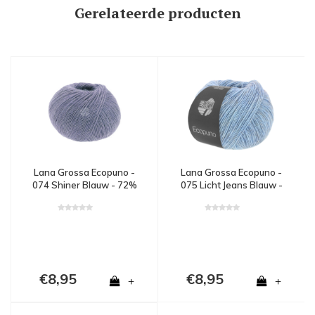
Gerelateerde producten
Lana Grossa Ecopuno -
Lana Grossa Ecopuno -
074 Shiner Blauw - 72%
075 Licht Jeans Blauw -
katoen, 17% merinowol
72% katoen, 17%
en 11% alpaca - Blauw
merinowol en 11%
alpaca - Blauw
€8,95
€8,95
+
+