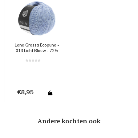
Lana Grossa Ecopuno -
013 Licht Blauw - 72%
katoen, 17% merinowol
en 11% alpaca - Blauw
€8,95
+
Andere kochten ook