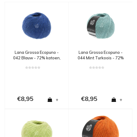
Lana Grossa Ecopuno -
Lana Grossa Ecopuno -
042 Blauw - 72% katoen,
044 Mint Turkoois - 72%
17% merinowol en 11%
katoen, 17% merinowol
alpaca - Blauw
en 11% alpaca - Blauw
€8,95
€8,95
+
+