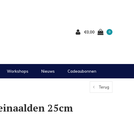
€0,00
0
Workshops
Nieuws
Cadeaubonnen
Terug
einaalden 25cm