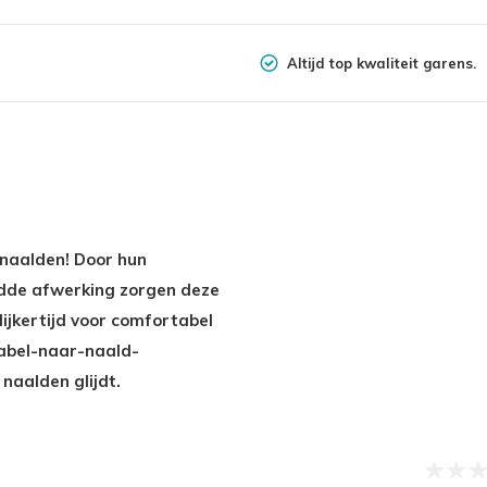
Altijd top kwaliteit garens.
inaalden! Door hun
dde afwerking zorgen deze
jkertijd voor comfortabel
kabel-naar-naald-
naalden glijdt.