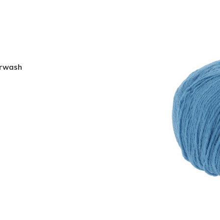
Mulesing) Superwash