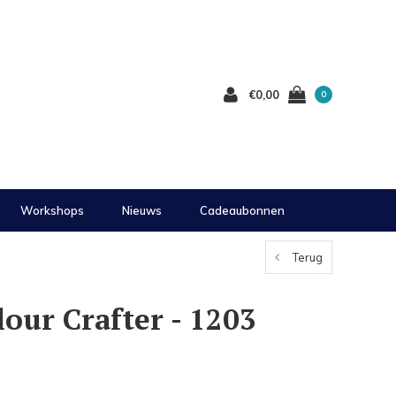
€0,00
0
Workshops
Nieuws
Cadeaubonnen
Terug
lour Crafter - 1203