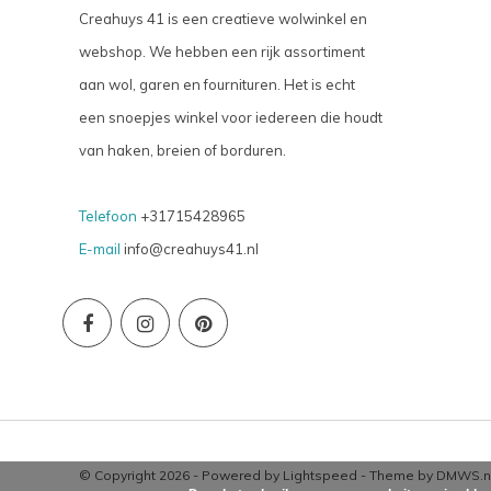
Creahuys 41 is een creatieve wolwinkel en
webshop. We hebben een rijk assortiment
aan wol, garen en fournituren. Het is echt
een snoepjes winkel voor iedereen die houdt
van haken, breien of borduren.
Telefoon
+31715428965
E-mail
info@creahuys41.nl
© Copyright 2026 - Powered by
Lightspeed
- Theme by
DMWS.n