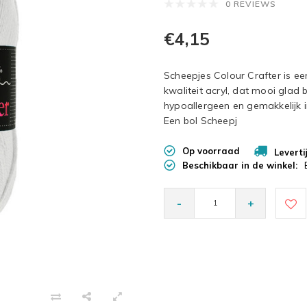
0 REVIEWS
€4,15
Scheepjes Colour Crafter is e
kwaliteit acryl, dat mooi glad bl
hypoallergeen en gemakkelijk 
Een bol Scheepj
Op voorraad
Leverti
Beschikbaar in de winkel:
-
+