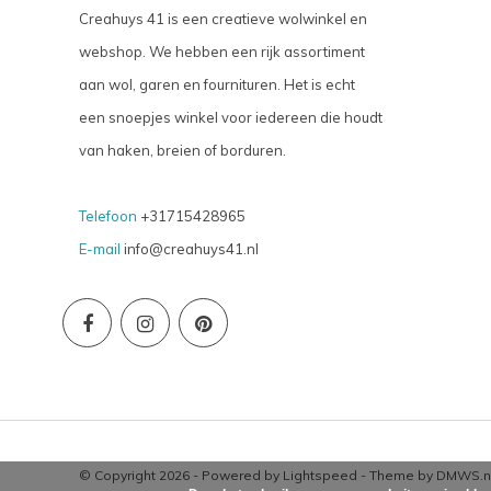
Creahuys 41 is een creatieve wolwinkel en
webshop. We hebben een rijk assortiment
aan wol, garen en fournituren. Het is echt
een snoepjes winkel voor iedereen die houdt
van haken, breien of borduren.
Telefoon
+31715428965
E-mail
info@creahuys41.nl
© Copyright 2026 - Powered by
Lightspeed
- Theme by
DMWS.n