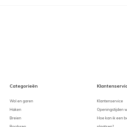
Categorieën
Klantenservi
Wol en garen
Klantenservice
Haken
Openingstijden w
Breien
Hoe kan ik een be
Borduren
plaatsen?