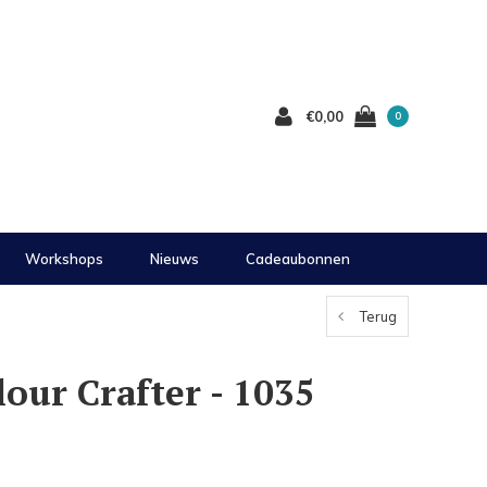
€0,00
0
Workshops
Nieuws
Cadeaubonnen
Terug
lour Crafter - 1035