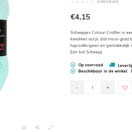
0 REVIEWS
€4,15
Scheepjes Colour Crafter is e
kwaliteit acryl, dat mooi glad bl
hypoallergeen en gemakkelijk 
Een bol Scheepj
Op voorraad
Leverti
Beschikbaar in de winkel:
-
+