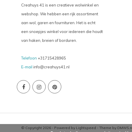
Creahuys 41 is een creatieve wolwinkel en
webshop. We hebben een rijk assortiment
aan wol, garen en fournituren. Het is echt
een snoepjes winkel voor iedereen die houdt
van haken, breien of borduren.
Telefoon
+31715428965
E-mail
info@creahuys41.nl
© Copyright 2026 - Powered by
Lightspeed
- Theme by
DMWS.n