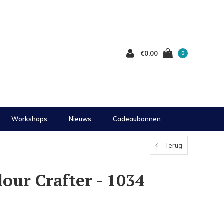
€0,00
0
Workshops
Nieuws
Cadeaubonnen
Terug
lour Crafter - 1034