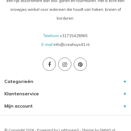
een rijk assortiment aan wol, garen en fournituren. Het is echt een
snoepjes winkel voor iedereen die houdt van haken, breien of
borduren.
Telefoon
+31715428965
E-mail
info@creahuys41.nl
Categorieën
Klantenservice
Mijn account
© Copyright 2026 - Powered by
Lightspeed
- Theme by
DMWS.nl