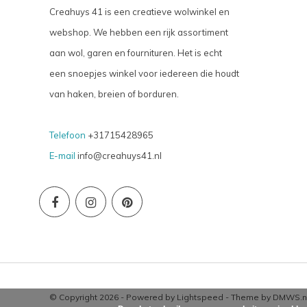
Creahuys 41 is een creatieve wolwinkel en
webshop. We hebben een rijk assortiment
aan wol, garen en fournituren. Het is echt
een snoepjes winkel voor iedereen die houdt
van haken, breien of borduren.
Telefoon
+31715428965
E-mail
info@creahuys41.nl
© Copyright 2026 - Powered by
Lightspeed
- Theme by
DMWS.n