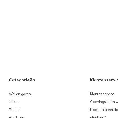
Categorieën
Klantenservi
Wol en garen
Klantenservice
Haken
Openingstijden w
Breien
Hoe kan ik een be
Borduren
plaatsen?