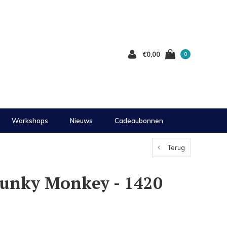
€0,00
0
Workshops
Nieuws
Cadeaubonnen
Terug
hunky Monkey - 1420