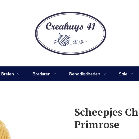
Breien
Borduren
Benodigdheden
Sale
Scheepjes C
Primrose