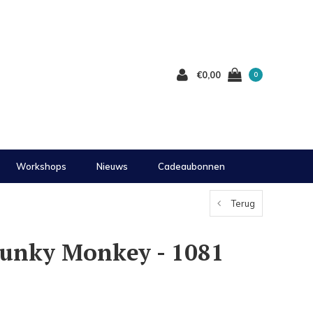
€0,00
0
Workshops
Nieuws
Cadeaubonnen
Terug
hunky Monkey - 1081