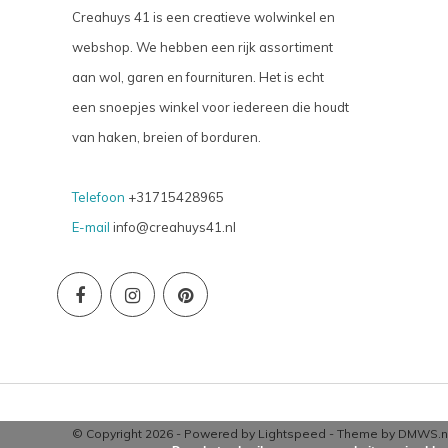
Creahuys 41 is een creatieve wolwinkel en
webshop. We hebben een rijk assortiment
aan wol, garen en fournituren. Het is echt
een snoepjes winkel voor iedereen die houdt
van haken, breien of borduren.
Telefoon
+31715428965
E-mail
info@creahuys41.nl
© Copyright 2026 - Powered by
Lightspeed
- Theme by
DMWS.n