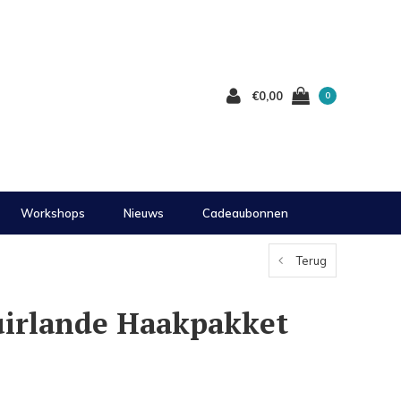
€0,00
0
Workshops
Nieuws
Cadeaubonnen
Terug
uirlande Haakpakket