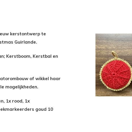
nieuw kerstontwerp te
istmas Guirlande.
an; Kerstboom, Kerstbal en
iatorombouw of wikkel haar
ele mogelijkheden.
, 1x rood, 1x
teekmarkeerders goud 10