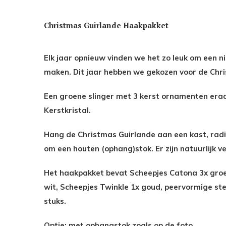
Christmas Guirlande Haakpakket
Elk jaar opnieuw vinden we het zo leuk om een 
maken. Dit jaar hebben we gekozen voor de Chr
Een groene slinger met 3 kerst ornamenten era
Kerstkristal.
Hang de Christmas Guirlande aan een kast, rad
om een houten (ophang)stok. Er zijn natuurlijk v
Het haakpakket bevat Scheepjes Catona 3x groen
wit, Scheepjes Twinkle 1x goud, peervormige s
stuks.
Optie: met ophangstok zoals op de foto.