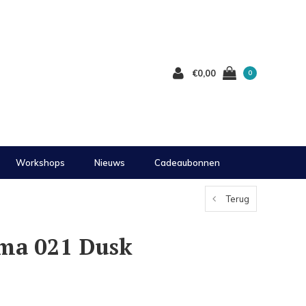
€0,00
0
Workshops
Nieuws
Cadeaubonnen
Terug
ma 021 Dusk