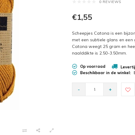
0 REVIEWS
€1,55
Scheepjes Catona is een bijz
met een subtiele glans en een
Catona weegt 25 gram en heef
naalddikte is 2.50-3.50mm.
Op voorraad
Leverti
Beschikbaar in de winkel:
-
+