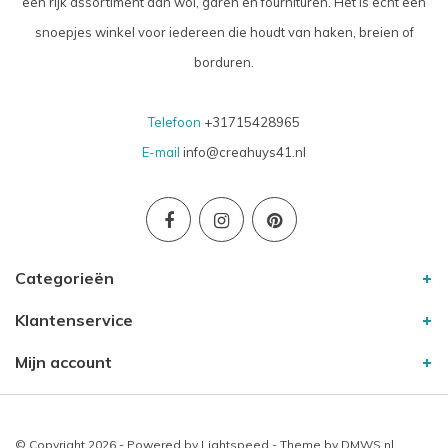
een rijk assortiment aan wol, garen en fournituren. Het is echt een
snoepjes winkel voor iedereen die houdt van haken, breien of
borduren.
Telefoon
+31715428965
E-mail
info@creahuys41.nl
Categorieën
Klantenservice
Mijn account
© Copyright 2026 - Powered by
Lightspeed
- Theme by
DMWS.nl