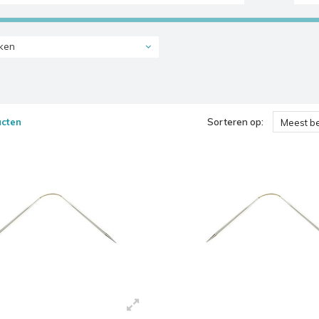
ken
ucten
Sorteren op:
Meest b