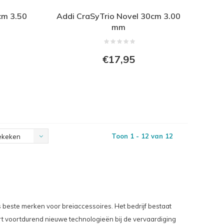
cm 3.50
Addi CraSyTrio Novel 30cm 3.00
mm
€17,95
Toon 1 - 12 van 12
ekeken
s beste merken voor breiaccessoires. Het bedrijf bestaat
rt voortdurend nieuwe technologieën bij de vervaardiging