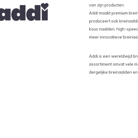
van zijn producten.
Addi maakt premium breina
produceert ook breinaald
kous naalden; high-speed 
meer innovatieve breinaa
Addi is een wereldwijd br
assortiment omvat vele ma
dergelijke breinaalden en