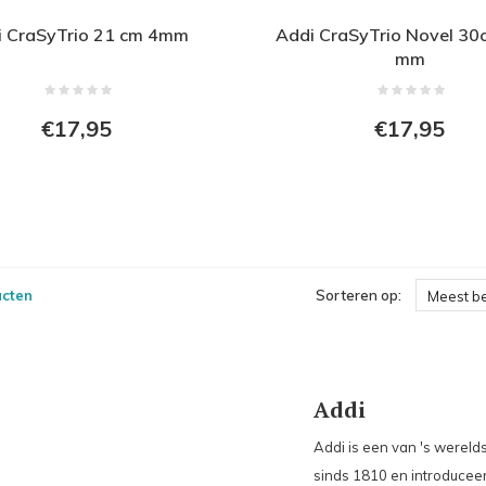
i CraSyTrio 21 cm 4mm
Addi CraSyTrio Novel 30
mm
€17,95
€17,95
ucten
Sorteren op:
Meest b
Addi
Addi is een van 's wereld
sinds 1810 en introducee